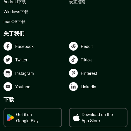
Android下载
设置指南
Windows下载
macOS下载
关于我们
Facebook
Reddit
Twitter
Tiktok
Instagram
Pinterest
Youtube
Linkedln
下载
Get it on
Download on the
Google Play
App Store